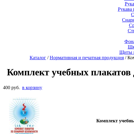
Рук
Рукава
С
Снар
Ср
Ст
Фон
Шк
Щиты 
Каталог
/
Нормативная и печатная продукция
/ Ко
Комплект учебных плакатов 
400 руб.
в корзину
К
омплект учебны