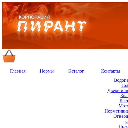
Главная
Нормы
Каталог
Контакты
Водопе
Го
Двери и 
Зна
Лес
Мот
Нормативна
Огнеби
О
Пож