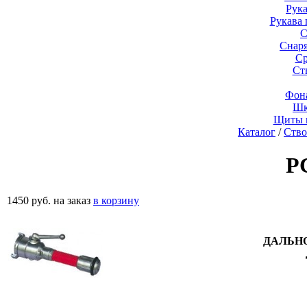
Рук
Рукава
С
Снар
Ср
Ст
Фон
Шк
Щиты 
Каталог
/
Ство
Р
1450 руб.
на заказ
в корзину
ДАЛЬН