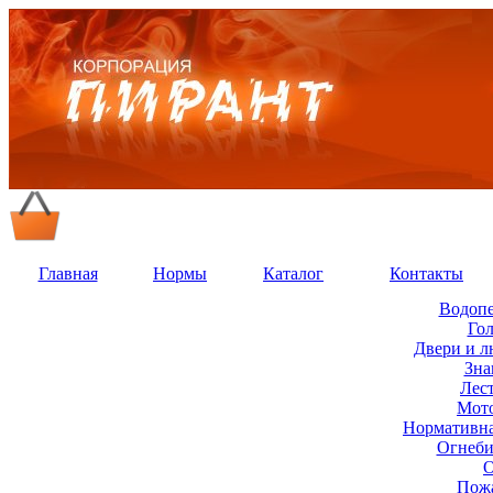
Главная
Нормы
Каталог
Контакты
Водопе
Го
Двери и 
Зна
Лес
Мот
Нормативна
Огнеби
О
Пож